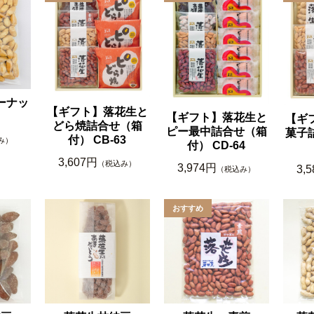
ーナッ
【ギフト】落花生と
【ギフト】落花生と
【ギ
どら焼詰合せ（箱
ピー最中詰合せ（箱
菓子
付） CB-63
み）
付） CD-64
3,607円
（税込み）
3,974円
3,
（税込み）