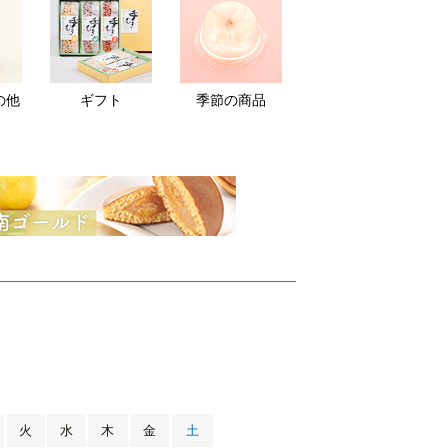
の他
ギフト
季節の商品
月
火
水
木
金
土