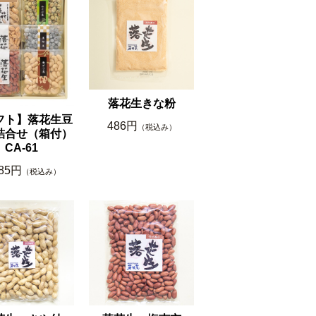
落花生きな粉
フト】落花生豆
486円
（税込み）
詰合せ（箱付）
CA-61
585円
（税込み）