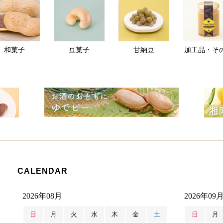
和菓子
豆菓子
甘納豆
加工品・そ
CALENDAR
2026年08月
2026年09
日
月
火
水
木
金
土
日
月