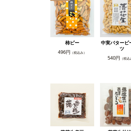
柿ピー
中実バターピ
ツ
496円
（税込み）
540円
（税込