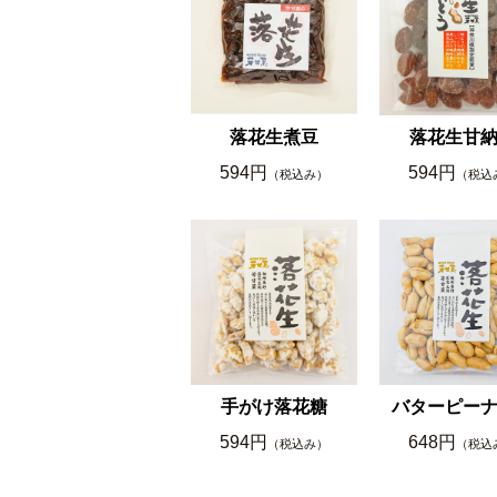
落花生煮豆
落花生甘
594円
594円
（税込み）
（税込
手がけ落花糖
バターピー
594円
648円
（税込み）
（税込