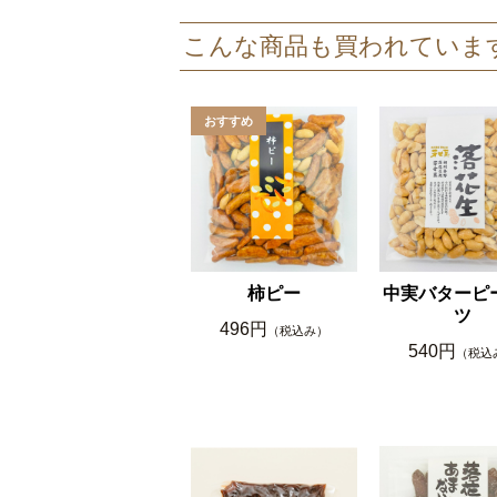
こんな商品も買われていま
柿ピー
中実バターピ
ツ
496円
（税込み）
540円
（税込