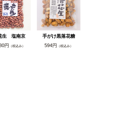
花生 塩南京
手がけ黒落花糖
080円
594円
（税込み）
（税込み）