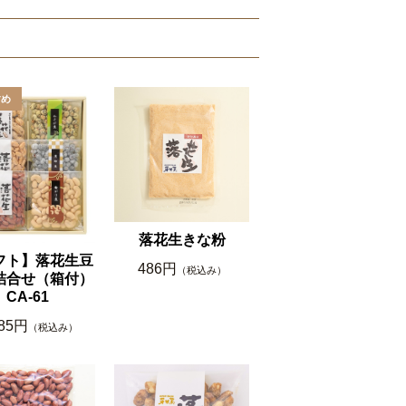
落花生きな粉
フト】落花生豆
486円
（税込み）
詰合せ（箱付）
CA-61
585円
（税込み）