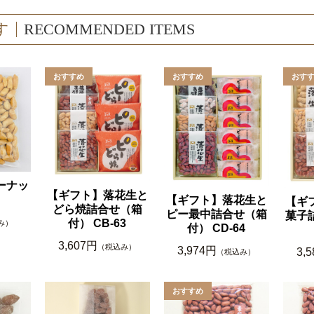
す
RECOMMENDED ITEMS
ーナッ
【ギフト】落花生と
【ギフト】落花生と
【ギ
どら焼詰合せ（箱
ピー最中詰合せ（箱
菓子
付） CB-63
み）
付） CD-64
3,607円
（税込み）
3,974円
3,
（税込み）