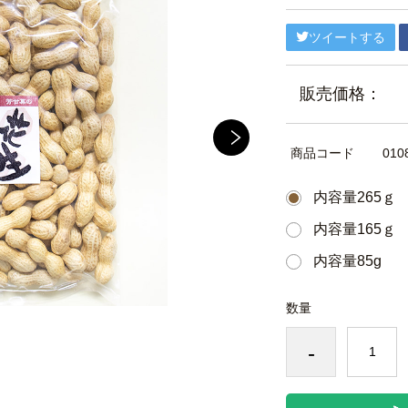
ツイートする
販売価格：
商品コード
010
内容量265ｇ
内容量165ｇ
内容量85g
数量
-