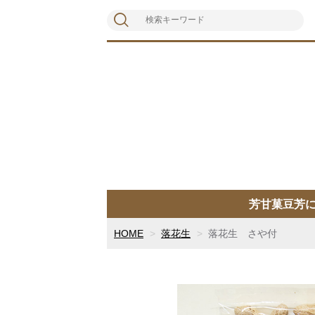
芳甘菓豆芳
HOME
落花生
落花生 さや付