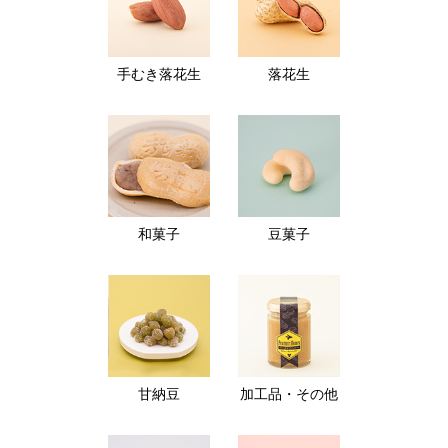
手むき落花生
落花生
和菓子
豆菓子
甘納豆
加工品・その他