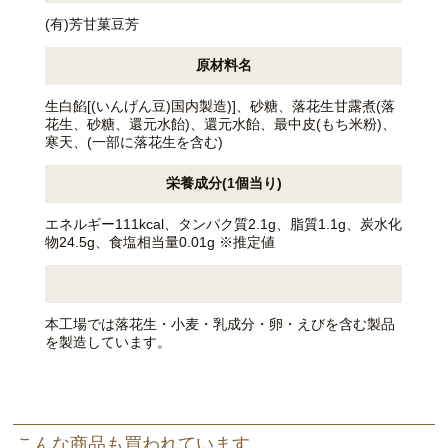
(有)芳甘菓豆芳
原材料名
生白餡[(いんげん豆)国内製造)]、砂糖、落花生甘露煮(落
花生、砂糖、還元水飴)、還元水飴、最中皮(もち米粉)、
寒天、(一部に落花生を含む)
栄養成分(1個当り)
エネルギー111kcal、タンパク質2.1g、脂質1.1g、炭水化
物24.5g、食塩相当量0.01g ※推定値
本工場では落花生・小麦・乳成分・卵・えびを含む製品
を製造しています。
こんな商品も買われています