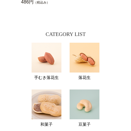
486円
（税込み）
CATEGORY LIST
手むき落花生
落花生
和菓子
豆菓子